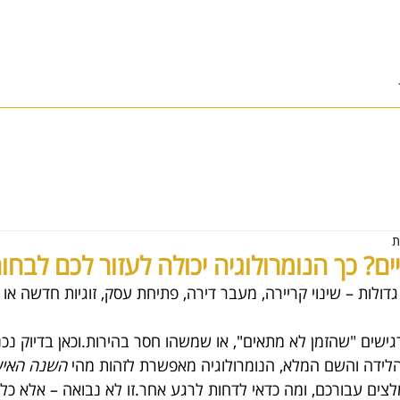
בית
אודות
סוגי ייעוץ וסדנאות
בלוג נומרולוגיה
הקה
ם? כך הנומרולוגיה יכולה לעזור לכם לבחור 
ולות – שינוי קריירה, מעבר דירה, פתיחת עסק, זוגיות חדשה או
שים "שהזמן לא מתאים", או שמשהו חסר בהירות.וכאן בדיוק נכנ
לידה והשם המלא, הנומרולוגיה מאפשרת לזהות מהי 
השנה האיש
מלצים עבורכם, ומה כדאי לדחות לרגע אחר.זו לא נבואה – אלא כלי 